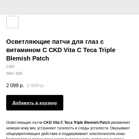
Осветляющие патчи для глаз с
витамином С CKD Vita C Teca Triple
Blemish Patch
CKD
SKU:
830
2 099
р.
2 999
р.
Добавить в корзину
Осветляющие патчи
CKD Vita C Teca Triple Blemish Patch
увлажняют
нежную кожу век, устраняют тусклость и следы усталости. Оказывают
общеукрепляющее действие и поддерживают
эластичность кожи
.