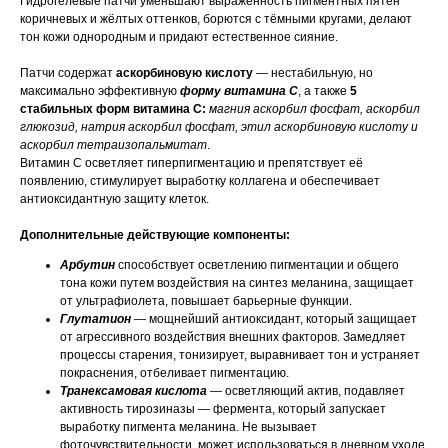
Гидрогелевые патчи уменьшают выраженность пигментных пятен
коричневых и жёлтых оттенков, борются с тёмными кругами, делают
тон кожи однородным и придают естественное сияние.
Патчи содержат
аскорбиновую кислоту
— нестабильную, но
максимально эффективную
форму витамина C
, а также
5
стабильных форм витамина C:
магния аскорбил фосфат, аскорбил
глюкозид, натрия аскорбил фосфат, этил аскорбиновую кислоту и
аскорбил тетраизопальмитат
.
Витамин C осветляет гиперпигментацию и препятствует её
появлению, стимулирует выработку коллагена и обеспечивает
антиоксидантную защиту клеток.
Дополнительные действующие компоненты:
Арбутин
способствует осветлению пигментации и общего
тона кожи путем воздействия на синтез меланина, защищает
от ультрафиолета, повышает барьерные функции.
Глутатион
— мощнейший антиоксидант, который защищает
от агрессивного воздействия внешних факторов. Замедляет
процессы старения, тонизирует, выравнивает тон и устраняет
покраснения, отбеливает пигментацию.
Транексамовая кислота
— осветляющий актив, подавляет
активность тирозиназы — фермента, который запускает
выработку пигмента меланина. Не вызывает
фоточувствительности, может использоваться в дневном уходе.