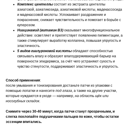
Комплекс центеллы
состоит из экстракта центеллы
азиатской, азиатикозида, азиатиковой кислоты, мадекассосида
и мадекассовой кислоты. Успокаивает раздражение и
покраснение, снижает чувствительность и помогает в борьбе с
куперозом.
Ниацинамид (витамин B3)
оказывает многофункциональное
действие: осветляет и препятствует появлению пигментации, а
также стимулирует выработку коллагена, повышая упругость и
эластичность.
5 видов гиалуроновой кислоты
обладают способностью
связывать влагу и образуют влагоудерживающий барьер на
поверхности эпидермиса, за счёт чего устраняют сухость и
чувство стянутости, поддерживают эластичность и упругость.
Способ применения
:
после умывания и тонизирования достаньте патчи из упаковки с
помощью лопатки и нанесите
под глаза
, а также на другие участки,
которые нуждаются в уходе — например,
на область щёк или
носогубных складок.
Снимите через 30-40 минут, когда патчи станут прозрачными, и
слегка похлопайте подушечками пальцев по коже, чтобы остатки
эссенции впитались.